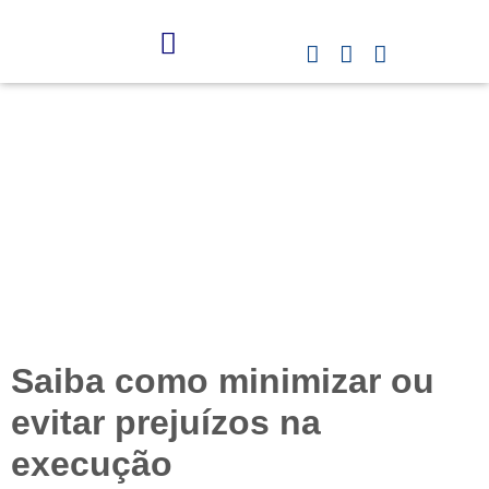
4 erros comuns em
obras de ampliação
industrial
Saiba como minimizar ou
evitar prejuízos na
execução